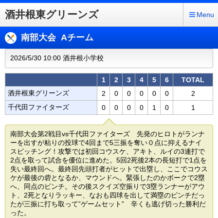
酒井根東グリーンズ
Menu
南部大会 Aチーム
2026/5/30 10:00 酒井根小学校
1
2
3
4
5
6
TOTAL
酒井根東グリーンズ
2
0
0
0
0
0
2
千代田ファイターズ
0
0
0
0
1
0
1
南部大会第2戦目vs千代田ファイターズ 先発のヒロトがランナ
ーを出すが粘りの投球で4回まで5三振を奪い０点に抑えるナイ
スピッチング！攻撃では初回コウスケ、アキト、ルイの3連打で
2点を取って試合を優位に進めた。5回2死後2本の長短打で1点を
失い最終回へ。最終回先頭打者がヒットで出塁し、ここでコウス
ケが最後の砦となるか、マウンドへ。緊張したのかボークで2塁
へ、同点のピンチ。その後スクイズ空振りで3塁ランナーがアウ
ト、2死となりラッキー、なおも四球を出して満塁のピンチだっ
たが三振に打ち取って”ゲームセット” 辛くも逃げ切った勝利だ
った。