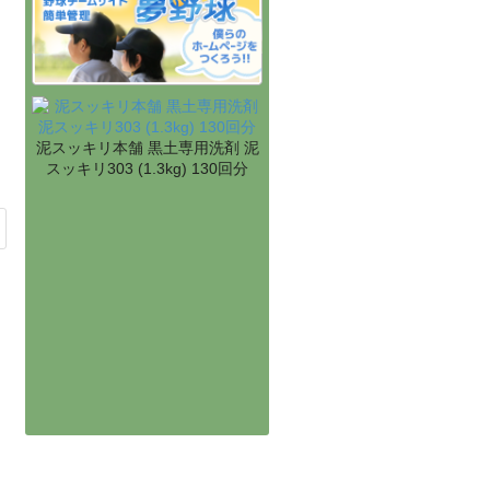
泥スッキリ本舗 黒土専用洗剤 泥
スッキリ303 (1.3kg) 130回分