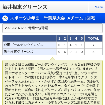
酒井根東グリーンズ
Menu
スポーツ少年団 千葉県大会 Aチーム 3回戦
2026/5/16 6:00 青葉の森球場
1
2
3
4
5
TOTAL
成田ゴールデンウイングス
0
1
4
1
1
7
酒井根東グリーンズ
0
4
0
1
0
5
県大会２日目vs成田ゴールデンウィングズ さあ２回戦突破の夢
叶えられるか？初回、2回とエナも調子がよく１点に抑えた。2
回エナがセンターオーバーの先制2塁打でまず2点、ソウマがラ
イトオーバーの2塁打と長打攻勢で一挙4点を挙げてグリーンズ
ペースかと思われた・・・がさすが成田の代表チーム、3回表代
わったアキトからヒットと内野エラー、タイムりーで4点を挙げ
逆転された。試合の流れをグリーンズに戻すべくコウスケに任せ
たがWPなどで2点を失い、4回アオヒのタイムりーで1点を返し
なおも2死満塁と一打逆転の望みを4番に託したが運を味方につ
けられず最後は力尽き・・・今年もグリーンズは涙を飲んで青葉