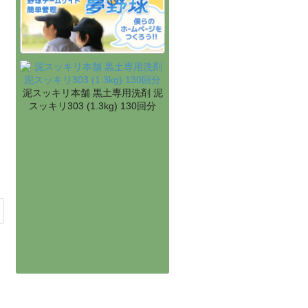
泥スッキリ本舗 黒土専用洗剤 泥
スッキリ303 (1.3kg) 130回分