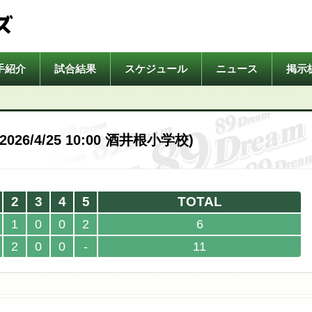
ズ
手紹介
試合結果
スケジュール
ニュース
掲示
26/4/25 10:00 酒井根小学校)
2
3
4
5
TOTAL
1
0
0
2
6
2
0
0
-
11