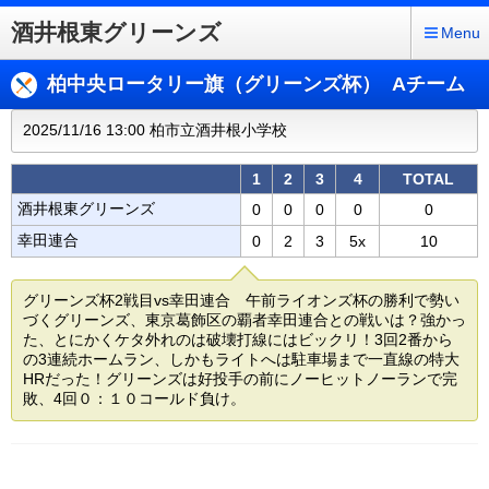
酒井根東グリーンズ
Menu
柏中央ロータリー旗（グリーンズ杯） Aチーム
2025/11/16 13:00 柏市立酒井根小学校
1
2
3
4
TOTAL
酒井根東グリーンズ
0
0
0
0
0
幸田連合
0
2
3
5x
10
グリーンズ杯2戦目vs幸田連合 午前ライオンズ杯の勝利で勢い
づくグリーンズ、東京葛飾区の覇者幸田連合との戦いは？強かっ
た、とにかくケタ外れのは破壊打線にはビックリ！3回2番から
の3連続ホームラン、しかもライトへは駐車場まで一直線の特大
HRだった！グリーンズは好投手の前にノーヒットノーランで完
敗、4回０：１０コールド負け。