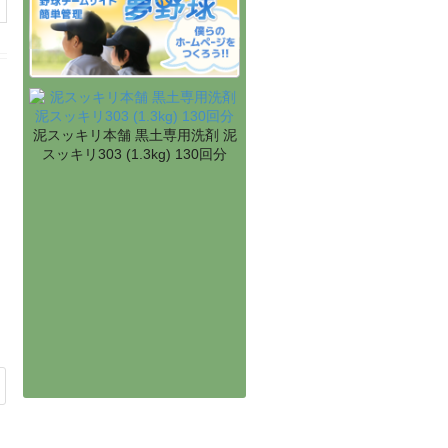
泥スッキリ本舗 黒土専用洗剤 泥
スッキリ303 (1.3kg) 130回分