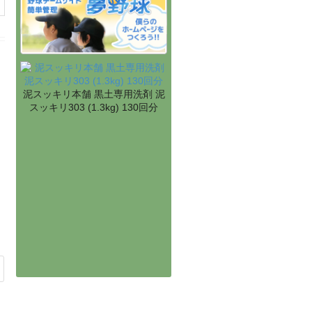
泥スッキリ本舗 黒土専用洗剤 泥
スッキリ303 (1.3kg) 130回分