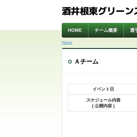
酒井根東グリーン
HOME
チーム概要
選
Home
Ａチーム
イベント日
スケジュール内容
( 公開内容 )