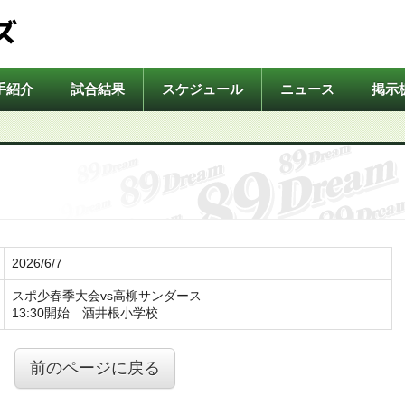
ズ
手紹介
試合結果
スケジュール
ニュース
掲示
2026/6/7
スポ少春季大会vs高柳サンダース
13:30開始 酒井根小学校
前のページに戻る