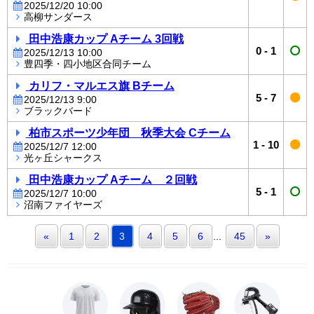
2025/12/20 10:00
高柳サンダース
田中浩康カップ Aチーム 3回戦
0
-
1
2025/12/13 10:00
豊四季・四小地区合同チーム
カリフ・マルエス旗 Bチーム
5
-
7
2025/12/13 9:00
ブラックバード
柏市スポーツ少年団 秋季大会 Cチーム
1
-
10
2025/12/7 12:00
光ヶ丘シャークス
田中浩康カップ Aチーム ２回戦
5
-
1
2025/12/7 10:00
沼南ファイヤーズ
«
1
2
3
4
5
6
...
45
»