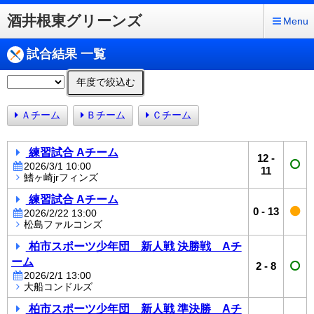
酒井根東グリーンズ
Menu
試合結果 一覧
年度で絞込む
Ａチーム
Ｂチーム
Ｃチーム
練習試合 Aチーム
12
-
2026/3/1 10:00
11
鰭ヶ崎jrフィンズ
練習試合 Aチーム
0
-
13
2026/2/22 13:00
松島ファルコンズ
柏市スポーツ少年団 新人戦 決勝戦 Aチ
ーム
2
-
8
2026/2/1 13:00
大船コンドルズ
柏市スポーツ少年団 新人戦 準決勝 Aチ